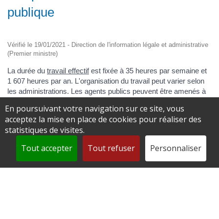
publique
Vérifié le 19/01/2021 - Direction de l'information légale et administrative
(Premier ministre)
La durée du
travail effectif
est fixée à 35 heures par semaine et
1 607 heures par an. L'organisation du travail peut varier selon
les administrations. Les agents publics peuvent être amenés à
effectuer des heures supplémentaires, des astreintes ou des
En poursuivant votre navigation sur ce site, vous
permanences. Tout agent a droit à un compte épargne-temps
acceptez la mise en place de cookies pour réaliser des
(CET), alimenté notamment par les jours de congés non utilisés.
statistiques de visites.
Tout agent peut également travailler, à sa demande, à temps
partiel.
Tout accepter
Tout refuser
Personnaliser
Durée du travail
Fonction publique d'État (FPE)
Fonction publique territoriale (FPT)
Fonction publique hospitalière (FPH)
Réduction du temps de travail (RTT)