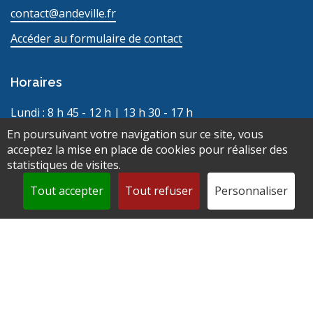
contact@andeville.fr
Accéder au formulaire de contact
Horaires
Lundi : 8 h 45 - 12 h | 13 h 30 - 17 h
Mardi : 8 h 45 - 12 h | 13 h 30 - 17 h
En poursuivant votre navigation sur ce site, vous
Mercredi : 8 h 45 - 12 h | 13 h 30 - 17 h
acceptez la mise en place de cookies pour réaliser des
statistiques de visites.
Jeudi : 8 h 45 - 12 h | 13 h 30 - 17 h
Vendredi : 8 h 45 - 12 h | 13 h 30 - 17 h
Tout accepter
Tout refuser
Personnaliser
Liens utiles
Actualités
Évènements
Contact