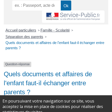
Accueil particuliers
>
Famille - Scolarité
>
Séparation des parents
>
Quels documents et affaires de l'enfant faut-il échanger entre
parents ?
Question-réponse
Quels documents et affaires de
l'enfant faut-il échanger entre
parents ?
En poursuivant votre navigation sur ce site, vous
acceptez la mise en place de cookies pour réaliser des
Vérifié le 16/09/2024 - Direction de l'information légale et administrative