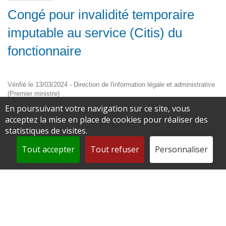
Congé pour invalidité temporaire
imputable au service (Citis) du
fonctionnaire
Vérifié le 13/03/2024 - Direction de l'information légale et administrative
(Premier ministre)
En poursuivant votre navigation sur ce site, vous
Si vous êtes victime d'un accident du travail ou de trajet ou
acceptez la mise en place de cookies pour réaliser des
d'une maladie professionnelle et êtes dans l’incapacité d'exercer
statistiques de visites.
vos fonctions, vous pouvez être placé en congé pour invalidité
temporaire imputable au service (Citis). Nous vous détaillons
Tout accepter
Tout refuser
Personnaliser
les règles applicables à ce congé. Ces règles varient selon que
vous êtes victime d'un accident de travail (ou de trajet) ou d'une
maladie professionnelle.
Accident du travail ou de trajet