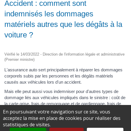
Accident : comment sont
indemnisés les dommages
matériels autres que les dégâts à la
voiture ?
Vérifié le 14/03/2022 - Direction de l'information légale et administrative
(Premier ministre)
L'assurance auto sert principalement à réparer les dommages
corporels subis par les personnes et les dégâts matériels
causés aux véhicules lors d'un accident.
Mais elle peut aussi vous indemniser pour d'autres types de
dommage liés aux véhicules impliqués dans le sinistre : coût de
la carte grise, frais de remorquage et de gardiennage, frais de
déplacement occasionnés par l'indisponibilité du véhicule.
En poursuivant votre navigation sur ce site, vous
acceptez la mise en place de cookies pour réaliser des
Si à la suite d'un accident votre voiture est irréparable,
statistiques de visites.
l'assurance peut vous rembourser une partie des frais