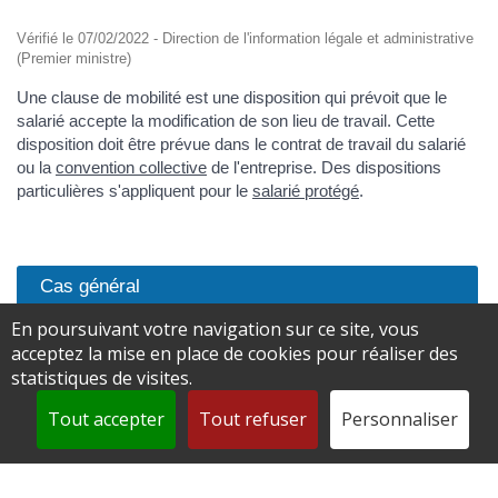
Vérifié le 07/02/2022 - Direction de l'information légale et administrative
(Premier ministre)
Une clause de mobilité est une disposition qui prévoit que le
salarié accepte la modification de son lieu de travail. Cette
disposition doit être prévue dans le contrat de travail du salarié
ou la
convention collective
de l'entreprise. Des dispositions
particulières s'appliquent pour le
salarié protégé
.
Cas général
Salarié protégé
En poursuivant votre navigation sur ce site, vous
acceptez la mise en place de cookies pour réaliser des
statistiques de visites.
Une clause de mobilité est une disposition prévue dans le
Tout accepter
Tout refuser
Personnaliser
contrat de travail ou la
convention collective
.
La clause prévoit que le salarié accepte, à l'avance, que son lieu
de travail peut être modifié.