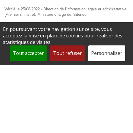
Vérifié le 25/08/2022 - Direction de l'information légale et administrative
(Premier ministre), Ministère chargé de l'intérieur
En poursuivant votre navigation sur ce site, vous
En France
acceptez la mise en place de cookies pour réaliser des
statistiques de visites.
À l'étranger
Tout accepter
Tout refuser
Personnaliser
Tout replier
Tout déplier
Qui peut obtenir un passeport "grand
voyageur" ?
Où faire la demande de passeport "grand
voyageur" ?
Quels documents fournir pour un passeport
"grand voyageur" ?