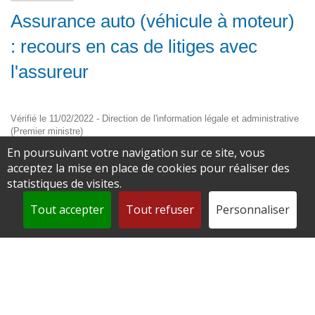
Assurance auto (véhicule à moteur)
: recours en cas de litiges avec
l'assureur
Vérifié le 11/02/2022 - Direction de l'information légale et administrative
(Premier ministre)
En poursuivant votre navigation sur ce site, vous
Si vous avez un désaccord avec votre assureur, vous devez
acceptez la mise en place de cookies pour réaliser des
d'abord essayer de résoudre le différend avec les services de la
statistiques de visites.
compagnie (conseiller, agent général, service clientèle par
exemple). Si aucune solution n'a été trouvée et que le litige
Tout accepter
Tout refuser
Personnaliser
persiste, vous pouvez saisir le médiateur de l'assurance ou la
justice.
Tout replier
Tout déplier
Recours auprès de votre assureur