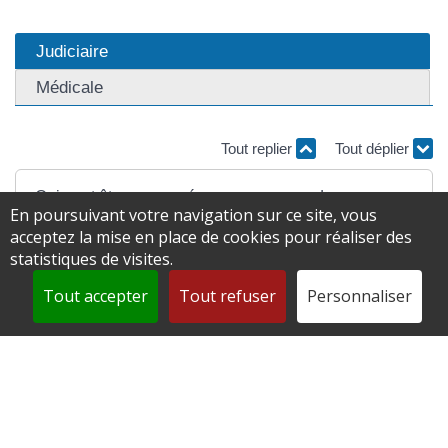
Judiciaire
Médicale
Tout replier
Tout déplier
Qui peut être concerné par une mesure de
En poursuivant votre navigation sur ce site, vous
sauvegarde de justice judiciaire ?
acceptez la mise en place de cookies pour réaliser des
statistiques de visites.
Qui peut demander la mise sous sauvegarde de
Tout accepter
Tout refuser
Personnaliser
justice judiciaire ?
Comment est déterminée la sauvegarde de
justice judiciaire ?
Comment se déroule la procédure de demande