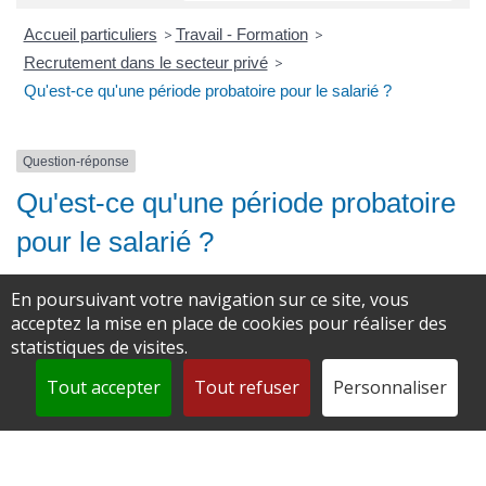
Accueil particuliers
>
Travail - Formation
>
Recrutement dans le secteur privé
>
Qu'est-ce qu'une période probatoire pour le salarié ?
Question-réponse
Qu'est-ce qu'une période probatoire
pour le salarié ?
En poursuivant votre navigation sur ce site, vous
Vérifié le 11/04/2024 - Direction de l'information légale et administrative
acceptez la mise en place de cookies pour réaliser des
(Premier ministre)
statistiques de visites.
Une période dite
probatoire
peut être mise en place si le salarié
Tout accepter
Tout refuser
Personnaliser
est
amené à occuper un nouveau poste de travail
dans
l'entreprise. La période probatoire permet à l'employeur
d'
évaluer la capacité du salarié à exercer ses nouvelles
fonctions
. La période probatoire permet également au salarié
de
prendre connaissance de ses compétences dans ses