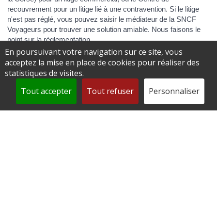
recouvrement pour un litige lié à une contravention. Si le litige
n'est pas réglé, vous pouvez saisir le médiateur de la SNCF
Voyageurs pour trouver une solution amiable. Nous faisons le
point sur la règlementation.
En poursuivant votre navigation sur ce site, vous
acceptez la mise en place de cookies pour réaliser des
Tout replier
Tout déplier
statistiques de visites.
Pour quels litiges peut-on saisir le médiateur de
Tout accepter
Tout refuser
Personnaliser
la SNCF Voyageurs ?
Qui peut saisir le médiateur de la SNCF
Voyageurs ?
Quand saisir le médiateur de la SNCF
Voyageurs ?
Quelle est la démarche pour saisir le médiateur
de la SNCF Voyageurs ?