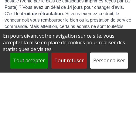
postale (vente par le biais de catalogues imprimés reçus par La
Poste) ? Vous avez un délai de 14 jours pour changer d'avis.
C'est le
droit de rétractation
. Si vous exercez ce droit, le
vendeur doit vous rembourser le bien ou la prestation de service
commandé. Mais attention, certains achats ne sont toutefois
pas concernés. Nous vous présentons les informations à
En poursuivant votre navigation sur ce site, vous
connaître.
acceptez la mise en place de cookies pour réaliser des
statistiques de visites.
Tout replier
Tout déplier
Tout accepter
Tout refuser
Personnaliser
Qu'est-ce que le droit de rétractation ?
Quelles sont les exceptions au droit de
rétractation ?
Quelle est la durée du délai de rétractation pour
un achat à distance ?
Comment exercer le droit de rétractation pour un