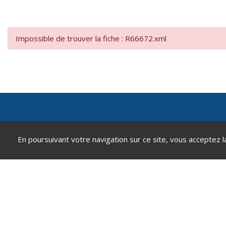
Impossible de trouver la fiche : R66672.xml
Mairie de Andeville
En poursuivant votre navigation sur ce site, vous acceptez l
2 place de la République
60570 Andeville
0344520812
contact@andeville.fr
Accéder au formulaire de contact