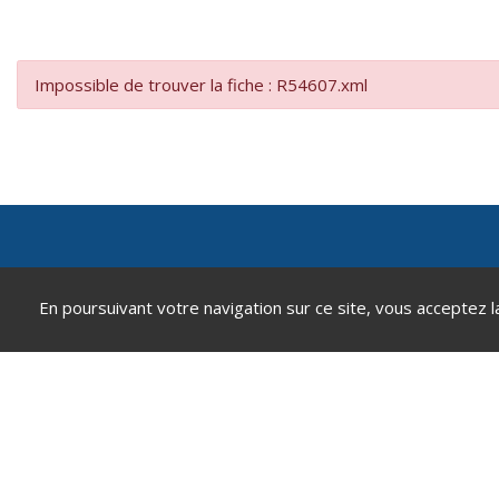
Impossible de trouver la fiche : R54607.xml
Mairie de Andeville
En poursuivant votre navigation sur ce site, vous acceptez l
2 place de la République
60570 Andeville
0344520812
contact@andeville.fr
Accéder au formulaire de contact