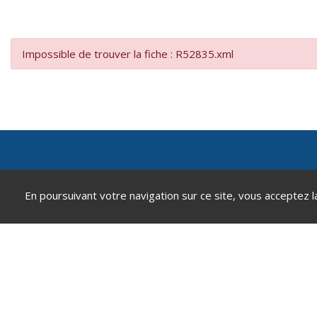
Impossible de trouver la fiche : R52835.xml
Mairie de Andeville
En poursuivant votre navigation sur ce site, vous acceptez l
2 place de la République
60570 Andeville
0344520812
contact@andeville.fr
Accéder au formulaire de contact