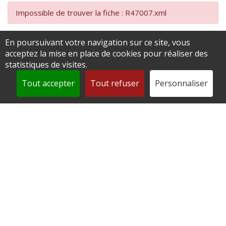
Impossible de trouver la fiche : R47007.xml
En poursuivant votre navigation sur ce site, vous
acceptez la mise en place de cookies pour réaliser des
statistiques de visites.
Tout accepter
Tout refuser
Personnaliser
Mairie de Andeville
2 place de la République
60570 Andeville
0344520812
contact@andeville.fr
Accéder au formulaire de contact
Horaires