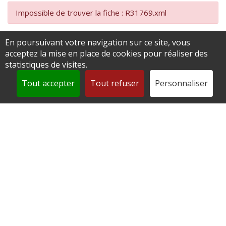
Impossible de trouver la fiche : R31769.xml
En poursuivant votre navigation sur ce site, vous
acceptez la mise en place de cookies pour réaliser des
statistiques de visites.
Tout accepter
Tout refuser
Personnaliser
Mairie de Andeville
2 place de la République
60570 Andeville
0344520812
contact@andeville.fr
Accéder au formulaire de contact
Horaires