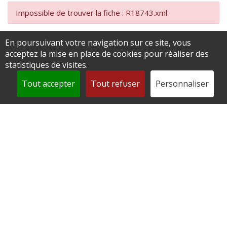
Impossible de trouver la fiche : R18743.xml
En poursuivant votre navigation sur ce site, vous
acceptez la mise en place de cookies pour réaliser des
statistiques de visites.
Tout accepter
Tout refuser
Personnaliser
Mairie de Andeville
2 place de la République
60570 Andeville
0344520812
contact@andeville.fr
Accéder au formulaire de contact
Horaires