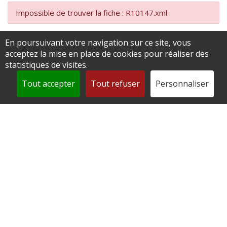
Impossible de trouver la fiche : R10147.xml
En poursuivant votre navigation sur ce site, vous
acceptez la mise en place de cookies pour réaliser des
statistiques de visites.
Tout accepter
Tout refuser
Personnaliser
Mairie de Andeville
2 place de la République
60570 Andeville
0344520812
contact@andeville.fr
Accéder au formulaire de contact
Horaires