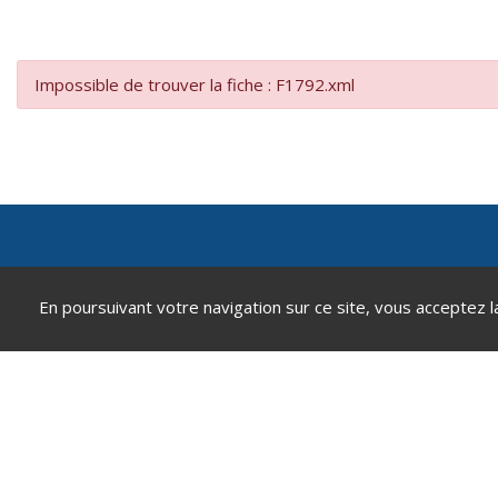
Impossible de trouver la fiche : F1792.xml
Mairie de Andeville
En poursuivant votre navigation sur ce site, vous acceptez l
2 place de la République
60570 Andeville
0344520812
contact@andeville.fr
Accéder au formulaire de contact